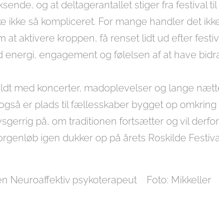
ende, og at deltagerantallet stiger fra festival til 
e ikke så kompliceret. For mange handler det ikke
at aktivere kroppen, få renset lidt ud efter festi
energi, engagement og følelsen af at have bid
fyldt med koncerter, madoplevelser og lange nætte
også er plads til fællesskaber bygget op omkrin
sgerrig på, om traditionen fortsætter og vil derf
orgenløb igen dukker op på årets Roskilde Festiva
en Neuroaffektiv psykoterapeut Foto: Mikkeller