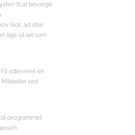
ysten til at bevæge
.
 Slot, ad stier
n lige så let som
 Få udleveret en
a Mikkeller ved
r på programmet
eressen