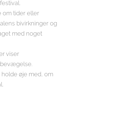
festival.
 om tider eller
valens bivirkninger og
raget med noget
r viser
g bevægelse.
or holde øje med, om
l.