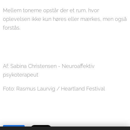
Mellem tonerne opstår der et rum, hvor
oplevelsen ikke kun høres eller mærkes, men også
forstås.
Af: Sabina Christensen - Neuroaffektiv
psykoterapeut
Foto: Rasmus Laurvig / Heartland Festival
Share